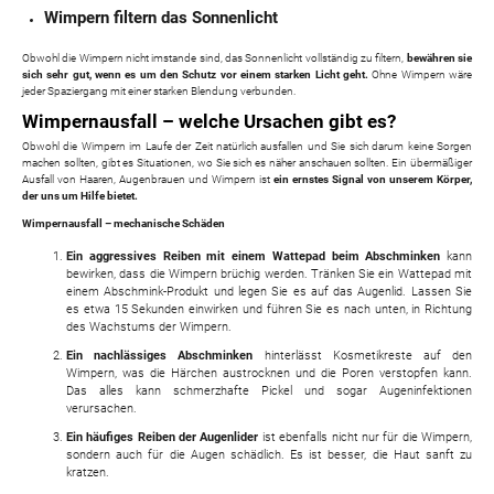
Wimpern filtern das Sonnenlicht
Obwohl die Wimpern nicht imstande sind, das Sonnenlicht vollständig zu filtern,
bewähren sie
sich sehr gut, wenn es um den Schutz vor einem starken Licht geht.
Ohne Wimpern wäre
jeder Spaziergang mit einer starken Blendung verbunden.
Wimpernausfall – welche Ursachen gibt es?
Obwohl die Wimpern im Laufe der Zeit natürlich ausfallen und Sie sich darum keine Sorgen
machen sollten, gibt es Situationen, wo Sie sich es näher anschauen sollten. Ein übermäßiger
Ausfall von Haaren, Augenbrauen und Wimpern ist
ein ernstes Signal von unserem Körper,
der uns um Hilfe bietet.
Wimpernausfall – mechanische Schäden
Ein aggressives Reiben mit einem Wattepad beim Abschminken
kann
bewirken, dass die Wimpern brüchig werden. Tränken Sie ein Wattepad mit
einem Abschmink-Produkt und legen Sie es auf das Augenlid. Lassen Sie
es etwa 15 Sekunden einwirken und führen Sie es nach unten, in Richtung
des Wachstums der Wimpern.
Ein nachlässiges Abschminken
hinterlässt Kosmetikreste auf den
Wimpern, was die Härchen austrocknen und die Poren verstopfen kann.
Das alles kann schmerzhafte Pickel und sogar Augeninfektionen
verursachen.
Ein häufiges Reiben der Augenlider
ist ebenfalls nicht nur für die Wimpern,
sondern auch für die Augen schädlich. Es ist besser, die Haut sanft zu
kratzen.