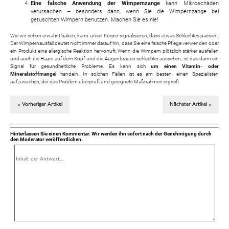
Eine falsche Anwendung der Wimpernzange
kann Mikroschäden
verursachen – besonders dann, wenn Sie die Wimpernzange bei
getuschten Wimpern benutzen. Machen Sie es nie!
Wie wir schon erwähnt haben, kann unser Körper signalisieren, dass etwas Schlechtes passiert.
Der Wimpernausfall deutet nicht immer darauf hin, dass Sie eine falsche Pflege verwenden oder
ein Produkt eine allergische Reaktion hervorruft. Wenn die Wimpern plötzlich stärker ausfallen
und auch die Haare auf dem Kopf und die Augenbrauen schlechter aussehen, ist das dann ein
Signal für gesundheitliche Probleme. Es kann sich
um einen Vitamin- oder
Mineralstoffmangel
handeln. In solchen Fällen ist es am besten, einen Spezialisten
aufzusuchen, der das Problem überprüft und geeignete Maßnahmen ergreift.
Vorheriger Artikel
Nächster Artikel
Hinterlassen Sie einen Kommentar. Wir werden ihn sofort nach der Genehmigung durch
den Moderator veröffentlichen.