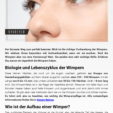
Der kürzeste Weg zum perfekt betonten Blick ist die richtige Vorbereitung der Wimpern.
Wir widmen ihnen besonders viel Aufmerksamkeit, wenn wir sie tuschen. Sind die
Wimpern aber nur eine Verzierung? Nein. Sie spielen eine sehr wichtige Rolle. Erfahren
Sie, warum wir eigentlich die Wimpern haben.
Biologie und Lebenszyklus der Wimpern
Diese kleinen Härchen, die rund um die Augen wachsen, gehören
zur Gruppe von
Hautanhangsgebilden
. Auf dem oberen Augenlid wachsen
etwa 120 – 250 Wimpern
mit der
Länge
von 8 bis 12 mm.
Das untere Lid besitzt
von 50 bis 150 Härchen
, die
6 – 8 mm lang
sind. Die Wimpernfarbe ist in der Regel der Haarfarbe ähnlich. Personen mit heller Haut und
blonden Haaren haben auch helle Wimpern und Augenbrauen und sind damit nicht immer
zufrieden. Es gibt aber viele Methoden dank der wir die Wimpern dunkler und dichter machen.
Es lohnt sich also zu beachten, wie wichtig die Wimpernpflege ist. Alle notwendigen
Informationen finden Sie in
diesem Beitrag
.
Wie ist der Aufbau einer Wimper?
Das wichtigste Element der Wimper ist die Wurzel, also der lebende Teil des Haares, die