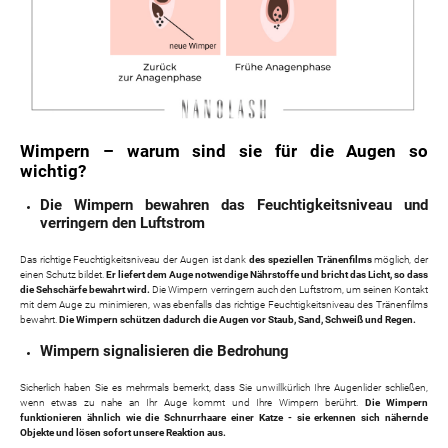
Wimpern – warum sind sie für die Augen so
wichtig?
Die Wimpern bewahren das Feuchtigkeitsniveau und
verringern den Luftstrom
Das richtige Feuchtigkeitsniveau der Augen ist dank
des speziellen Tränenfilms
möglich, der
einen Schutz bildet.
Er liefert dem Auge notwendige Nährstoffe und bricht das Licht, so dass
die Sehschärfe bewahrt wird.
Die Wimpern verringern auch den Luftstrom, um seinen Kontakt
mit dem Auge zu minimieren, was ebenfalls das richtige Feuchtigkeitsniveau des Tränenfilms
bewahrt.
Die Wimpern schützen dadurch die Augen vor Staub, Sand, Schweiß und Regen.
Wimpern signalisieren die Bedrohung
Sicherlich haben Sie es mehrmals bemerkt, dass Sie unwillkürlich Ihre Augenlider schließen,
wenn etwas zu nahe an Ihr Auge kommt und Ihre Wimpern berührt.
Die Wimpern
funktionieren ähnlich wie die Schnurrhaare einer Katze - sie erkennen sich nähernde
Objekte und lösen sofort unsere Reaktion aus.