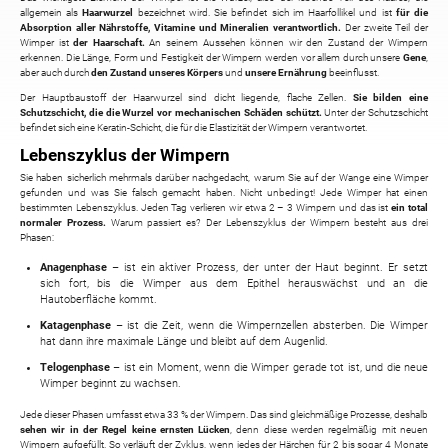
allgemein als
Haarwurzel
bezeichnet wird. Sie befindet sich im Haarfollikel und ist
für die
Absorption aller Nährstoffe, Vitamine und Mineralien verantwortlich.
Der zweite Teil der
Wimper ist
der Haarschaft.
An seinem Aussehen können wir den Zustand der Wimpern
erkennen. Die Länge, Form und Festigkeit der Wimpern werden vor allem durch unsere
Gene
,
aber auch durch
den Zustand unseres Körpers
und
unsere Ernährung
beeinflusst.
Der Hauptbaustoff der Haarwurzel sind dicht liegende, flache Zellen.
Sie bilden eine
Schutzschicht, die die Wurzel vor mechanischen Schäden schützt.
Unter der Schutzschicht
befindet sich eine Keratin-Schicht, die für die Elastizität der Wimpern verantwortet.
Lebenszyklus der Wimpern
Sie haben sicherlich mehrmals darüber nachgedacht, warum Sie auf der Wange eine Wimper
gefunden und was Sie falsch gemacht haben. Nicht unbedingt! Jede Wimper hat einen
bestimmten Lebenszyklus. Jeden Tag verlieren wir etwa 2 – 3 Wimpern und das ist
ein total
normaler Prozess.
Warum passiert es? Der Lebenszyklus der Wimpern besteht aus drei
Phasen:
Anagenphase
– ist ein aktiver Prozess, der unter der Haut beginnt. Er setzt
sich fort, bis die Wimper aus dem Epithel herauswächst und an die
Hautoberfläche kommt.
Katagenphase
– ist die Zeit, wenn die Wimpernzellen absterben. Die Wimper
hat dann ihre maximale Länge und bleibt auf dem Augenlid.
Telogenphase
– ist ein Moment, wenn die Wimper gerade tot ist, und die neue
Wimper beginnt zu wachsen.
Jede dieser Phasen umfasst etwa 33 % der Wimpern. Das sind gleichmäßige Prozesse, deshalb
sehen wir in der Regel keine ernsten Lücken
, denn diese werden regelmäßig mit neuen
Wimpern aufgefüllt. So verläuft der Zyklus, wenn jedes der Härchen für 2 bis sogar 4 Monate