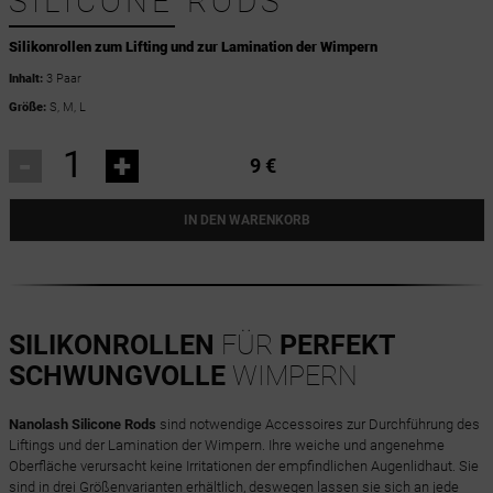
SILICONE RODS
Silikonrollen zum Lifting und zur Lamination der Wimpern
Inhalt:
3 Paar
Größe:
S, M, L
-
+
9 €
IN DEN WARENKORB
SILIKONROLLEN
FÜR
PERFEKT
SCHWUNGVOLLE
WIMPERN
Nanolash Silicone Rods
sind notwendige Accessoires zur Durchführung des
Liftings und der Lamination der Wimpern. Ihre weiche und angenehme
Oberfläche verursacht keine Irritationen der empfindlichen Augenlidhaut. Sie
sind in drei Größenvarianten erhältlich, deswegen lassen sie sich an jede