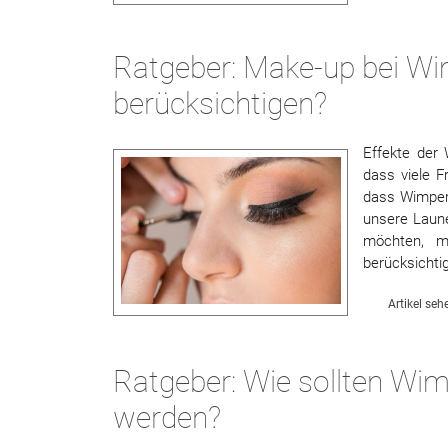
Ratgeber: Make-up bei Wi
berücksichtigen?
Effekte der
dass viele F
dass Wimper
unsere Laune
möchten, m
berücksichti
Artikel seh
Ratgeber: Wie sollten Wi
werden?