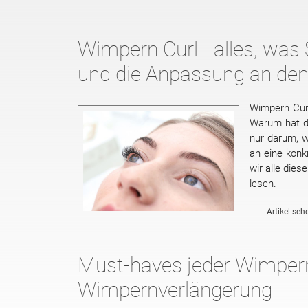
Wimpern Curl - alles, was
und die Anpassung an de
Wimpern Curl
Warum hat d
nur darum, w
an eine kon
wir alle dies
lesen.
Artikel seh
Must-haves jeder Wimperns
Wimpernverlängerung