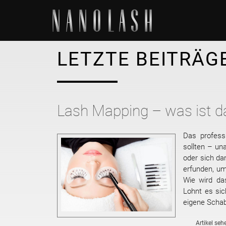
LETZTE BEITRÄG
Lash Mapping – was ist da
Das profess
sollten – un
oder sich da
erfunden, um
Wie wird das
Lohnt es sic
eigene Schab
Artikel seh