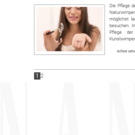
Die Pflege d
Naturwimper
möglichst l
besuchen. In
Pflege der
Kunstwimper
Artikel seh
1
2