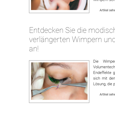
Artikel seh
Entdecken Sie die modisch
verlängerten Wimpern und
an!
Die Wimper
Volumentec
Endeffekte 
sich mit de
Lösung, die p
Artikel seh