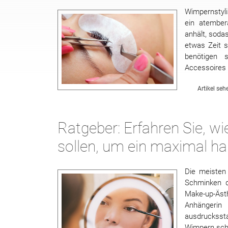
Wimpernstyl
ein atember
anhält, soda
etwas Zeit s
benötigen 
Accessoires 
Artikel seh
Ratgeber: Erfahren Sie, w
sollen, um ein maximal ha
Die meisten
Schminken d
Make-up-Äst
Anhängerin
ausdrucksst
Wimpern sch