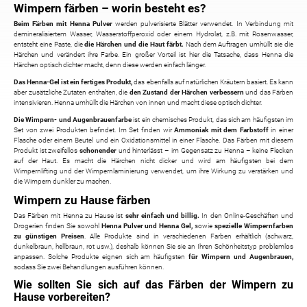
Wimpern färben – worin besteht es?
Beim Färben mit Henna Pulver
werden pulverisierte Blätter verwendet. In Verbindung mit
demineralisiertem Wasser, Wasserstoffperoxid oder einem Hydrolat, z.B. mit Rosenwasser,
entsteht eine Paste, die
die Härchen und die Haut färbt.
Nach dem Auftragen umhüllt sie die
Härchen und verändert ihre Farbe. Ein großer Vorteil ist hier die Tatsache, dass Henna die
Härchen optisch dichter macht, denn diese werden einfach länger.
Das Henna-Gel ist ein fertiges Produkt,
das ebenfalls auf natürlichen Kräutern basiert. Es kann
aber zusätzliche Zutaten enthalten, die
den Zustand der Härchen verbessern
und das Färben
intensivieren. Henna umhüllt die Härchen von innen und macht diese optisch dichter.
Die Wimpern- und Augenbrauenfarbe
ist ein chemisches Produkt, das sich am häufigsten im
Set von zwei Produkten befindet. Im Set finden wir
Ammoniak mit dem Farbstoff
in einer
Flasche oder einem Beutel und ein Oxidationsmittel in einer Flasche. Das Färben mit diesem
Produkt ist zweifellos
schonender
und hinterlässt – im Gegensatz zu Henna – keine Flecken
auf der Haut. Es macht die Härchen nicht dicker und wird am häufigsten bei dem
Wimpernlifting und der Wimpernlaminierung verwendet, um ihre Wirkung zu verstärken und
die Wimpern dunkler zu machen.
Wimpern zu Hause färben
Das Färben mit Henna zu Hause ist
sehr einfach und billig.
In den Online-Geschäften und
Drogerien finden Sie sowohl
Henna Pulver und Henna Gel,
sowie
spezielle Wimpernfarben
zu günstigen Preisen
. Alle Produkte sind in verschiedenen Farben erhältlich (schwarz,
dunkelbraun, hellbraun, rot usw.), deshalb können Sie sie an Ihren Schönheitstyp problemlos
anpassen. Solche Produkte eignen sich am häufigsten
für Wimpern und Augenbrauen,
sodass Sie zwei Behandlungen ausführen können.
Wie sollten Sie sich auf das Färben der Wimpern zu
Hause vorbereiten?