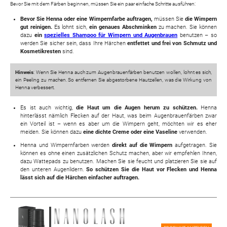
Bevor Sie mit dem Färben beginnen, müssen Sie ein paar einfache Schritte ausführen:
Bevor Sie Henna oder eine Wimpernfarbe auftragen,
müssen Sie
die Wimpern
gut reinigen.
Es lohnt sich,
ein genaues Abschminken
zu machen. Sie können
dazu
ein
spezielles Shampoo für Wimpern und Augenbrauen
benutzen – so
werden Sie sicher sein, dass Ihre Härchen
entfettet und frei von Schmutz und
Kosmetikresten
sind.
Hinweis
: Wenn Sie Henna auch zum Augenbrauenfärben benutzen wollen, lohnt es sich,
ein Peeling zu machen. So entfernen Sie abgestorbene Hautzellen, was die Wirkung von
Henna verbessert.
Es ist auch wichtig,
die Haut um die Augen herum zu schützen.
Henna
hinterlässt nämlich Flecken auf der Haut, was beim Augenbrauenfärben zwar
ein Vorteil ist – wenn es aber um die Wimpern geht, möchten wir es eher
meiden. Sie können dazu
eine dichte Creme oder eine Vaseline
verwenden.
Henna und Wimpernfarben werden
direkt auf die Wimpern
aufgetragen. Sie
können es ohne einen zusätzlichen Schutz machen, aber wir empfehlen Ihnen,
dazu Wattepads zu benutzen. Machen Sie sie feucht und platzieren Sie sie auf
den unteren Augenlidern.
So schützen Sie die Haut vor Flecken und Henna
lässt sich auf die Härchen einfacher auftragen.