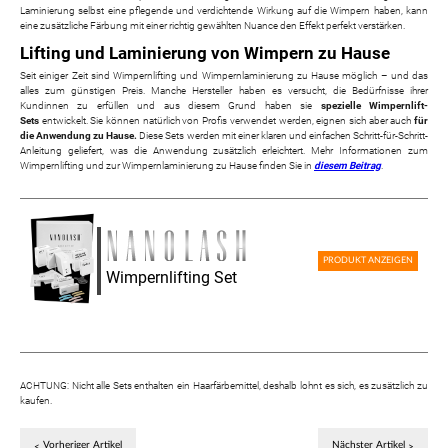
Laminierung selbst eine pflegende und verdichtende Wirkung auf die Wimpern haben, kann
eine zusätzliche Färbung mit einer richtig gewählten Nuance den Effekt perfekt verstärken.
Lifting und Laminierung von Wimpern zu Hause
Seit einiger Zeit sind Wimpernlifting und Wimpernlaminierung zu Hause möglich – und das
alles zum günstigen Preis. Manche Hersteller haben es versucht, die Bedürfnisse ihrer
Kundinnen zu erfüllen und aus diesem Grund haben sie
spezielle Wimpernlift-
Sets
entwickelt. Sie können natürlich von Profis verwendet werden, eignen sich aber auch
für
die Anwendung zu Hause.
Diese Sets werden mit einer klaren und einfachen Schritt-für-Schritt-
Anleitung geliefert, was die Anwendung zusätzlich erleichtert. Mehr Informationen zum
Wimpernlifting und zur Wimpernlaminierung zu Hause finden Sie in
diesem Beitrag
.
PRODUKT ANZEIGEN
Wimpernlifting Set
ACHTUNG: Nicht alle Sets enthalten ein Haarfärbemittel, deshalb lohnt es sich, es zusätzlich zu
kaufen.
Vorheriger Artikel
Nächster Artikel