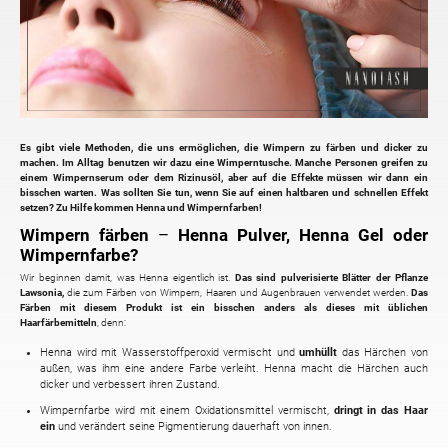
Es gibt viele Methoden, die uns ermöglichen, die Wimpern zu färben und dicker zu
machen. Im Alltag benutzen wir dazu eine Wimperntusche. Manche Personen greifen zu
einem Wimpernserum oder dem Rizinusöl, aber auf die Effekte müssen wir dann ein
bisschen warten. Was sollten Sie tun, wenn Sie auf einen haltbaren und schnellen Effekt
setzen? Zu Hilfe kommen Henna und Wimpernfarben!
Wimpern färben
–
Henna Pulver, Henna Gel oder
Wimpernfarbe?
Wir beginnen damit, was Henna eigentlich ist.
Das sind pulverisierte Blätter der Pflanze
Lawsonia,
die zum Färben von Wimpern, Haaren und Augenbrauen verwendet werden.
Das
Färben mit diesem Produkt ist ein bisschen anders als dieses mit üblichen
Haarfärbemitteln
, denn:
Henna wird mit Wasserstoffperoxid vermischt und
umhüllt
das Härchen von
außen, was ihm eine andere Farbe verleiht. Henna macht die Härchen auch
dicker und verbessert ihren Zustand.
Wimpernfarbe wird mit einem Oxidationsmittel vermischt,
dringt in das Haar
ein
und verändert seine Pigmentierung dauerhaft von innen.