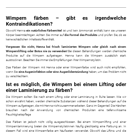
Wimpern färben – gibt es irgendwelche
Kontraindikationen?
Obwohl Henna
ein natürliches Färbemittel
ist und kein Ammoniak enthält, kann sie unseren
Körper beeinträchtigen. Achten Sie immer auf
die Formel des Produkts
und prüfen Sie, ob es
keine schädlichen Inhaltsstoffe enthält.
Vergessen Sie nicht, Henna bei frisch laminierten Wimpern oder gleich nach einem
Wimpernlifting oder Botox nie zu verwenden!
Bei diesen Behandlungen werden chemische
Produkte auf die Wimpern aufgetragen. Henna kann die Wimpern zusätzlich stark
austrocknen. Beachten Sie immer die Empfehlungen Ihrer Wimpernstylistin.
Das Färben der Wimpern mit Henna oder einer Wimpernfarbe wird auch nicht empfohlen,
wenn Sie
eine Augeninfektion oder eine Augenlidentzündung
haben, um das Problem nicht
zu verschlechtern.
Ist es möglich, die Wimpern bei einem Lifting oder
einer Laminierung zu färben?
Die Wimpern sollten Sie nach einem Lifting oder einer Laminierung in Ruhe lassen. Wie wir
schon erwähnt haben, werden chemische Substanzen während dieser Behandlungen auf die
Wimpern aufgetragen, die mit Henna nicht zusammenarbeiten. Ganz im Gegenteil: Die Härchen
brauchen nach der Anwendung von chemischen Produkten eine tiefenwirksame
Feuchtigkeitspflege
Das Färben ist jedoch nicht völlig ausgeschlossen. Bei einem Wimpernlifting und einer
Wimpernlaminierung bieten die Wimpernstylistinnen häufig gleichzeitig eine Färbung an. In
diesem Fall wird eine Wimpernfarbe am häufigsten verwendet. Obwohl das Lifting und die