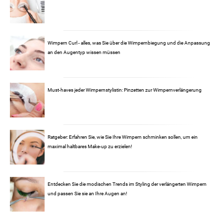
Wimpern Curl - alles, was Sie über die Wimpernbiegung und die Anpassung
an den Augentyp wissen müssen
Must-haves jeder Wimpernstylistin: Pinzetten zur Wimpernverlängerung
Ratgeber: Erfahren Sie, wie Sie Ihre Wimpern schminken sollen, um ein
maximal haltbares Make-up zu erzielen!
Entdecken Sie die modischen Trends im Styling der verlängerten Wimpern
und passen Sie sie an Ihre Augen an!