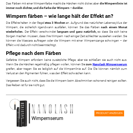
Das Färben mit einer Wimpernfarbe macht die Härchen nicht dicker, aber
die Wimpernlinie ist
immer noch dichter, und die Farbe der Wimpern – dunkler.
Wimpern färben – wie lange hält der Effekt an?
Die Effekte halten in der Regel
etwa 3 Wochen
an. Aufgrund des natürlichen Lebenszyklus der
Wimpern, die sicherlich irgendwann ausfallen, können Sie das Färben
nach einem Monat
wiederholen.
Der Effekt verschwindet
langsam und ganz natürlich,
so dass Sie sich keine
Sorgen machen müssen, dass Ihre Wimpern nach einiger Zeit schlechter aussehen werden. Sie
können die Mascara auftragen oder die Wimpern mit einer Wimpernzange schwingen – der
Effekt wird dadurch nicht beeinträchtigt.
Pflege nach dem Färben
Gefärbte Wimpern erfordern keine zusätzliche Pflege, aber sie schließen sie auch nicht aus.
Wenn Sie die Härchen regelmäßig pflegen wollen, können Sie
zum
Nanolash Wimpernserum
greifen, aber tragen Sie es lediglich auf die Wimpernlinie auf. Die Öle können nämlich zum
Verlust an den Pigmenten führen, was den Effekt schwächen kann.
Vergessen Sie auch nicht, dass Sie die Wimpern beim Abschminken schonend reinigen sollten.
Das Reiben ist für sie nicht gut.
PRODUKT ANZEIGEN
Wimpernserum