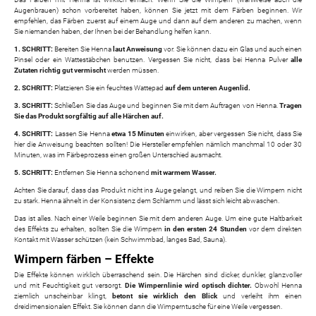
Augenbrauen) schon vorbereitet haben, können Sie jetzt mit dem Färben beginnen. Wir
empfehlen, das Färben zuerst auf einem Auge und dann auf dem anderen zu machen, wenn
Sie niemanden haben, der Ihnen bei der Behandlung helfen kann.
1. SCHRITT:
Bereiten Sie Henna
laut Anweisung
vor. Sie können dazu ein Glas und auch einen
Pinsel oder ein Wattestäbchen benutzen. Vergessen Sie nicht, dass bei Henna Pulver
alle
Zutaten richtig gut vermischt
werden müssen.
2. SCHRITT:
Platzieren Sie ein feuchtes Wattepad
auf dem unteren Augenlid.
3. SCHRITT:
Schließen Sie das Auge und beginnen Sie mit dem Auftragen von Henna.
Tragen
Sie das Produkt sorgfältig auf alle Härchen auf.
4. SCHRITT:
Lassen Sie Henna
etwa 15 Minuten
einwirken, aber vergessen Sie nicht, dass Sie
hier die Anweisung beachten sollten! Die Hersteller empfehlen nämlich manchmal 10 oder 30
Minuten, was im Färbeprozess einen großen Unterschied ausmacht.
5. SCHRITT:
Entfernen Sie Henna schonend
mit warmem Wasser.
Achten Sie darauf, dass das Produkt nicht ins Auge gelangt, und reiben Sie die Wimpern nicht
zu stark. Henna ähnelt in der Konsistenz dem Schlamm und lässt sich leicht abwaschen.
Das ist alles. Nach einer Weile beginnen Sie mit dem anderen Auge. Um eine gute Haltbarkeit
des Effekts zu erhalten, sollten Sie die Wimpern
in den ersten 24 Stunden
vor dem direkten
Kontakt mit Wasser schützen (kein Schwimmbad, langes Bad, Sauna).
Wimpern färben – Effekte
Die Effekte können wirklich überraschend sein. Die Härchen sind dicker, dunkler, glanzvoller
und mit Feuchtigkeit gut versorgt.
Die Wimpernlinie wird optisch dichter.
Obwohl Henna
ziemlich unscheinbar klingt,
betont sie wirklich den Blick
und verleiht ihm einen
dreidimensionalen Effekt. Sie können dann die Wimperntusche für eine Weile vergessen.