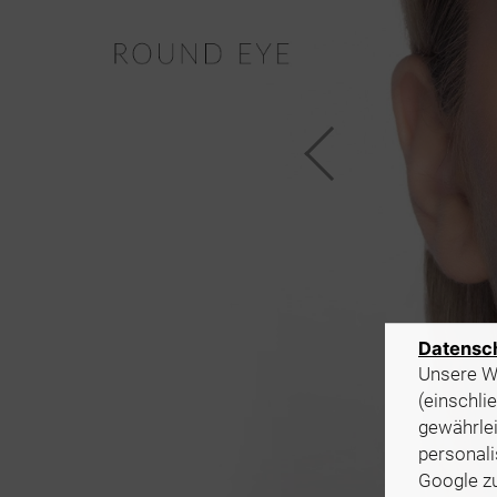
Datensc
Unsere We
(einschli
gewährlei
personali
Google z