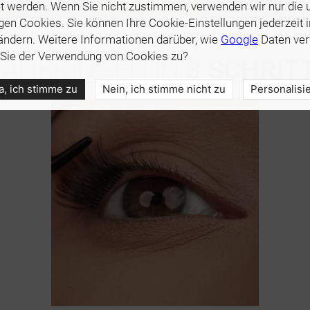
 werden. Wenn Sie nicht zustimmen, verwenden wir nur die 
en Cookies. Sie können Ihre Cookie-Einstellungen jederzeit 
ndern. Weitere Informationen darüber, wie
Google
Daten ver
Sie der Verwendung von Cookies zu?
S ANBRINGEN IN
3 SCHRIT
a, ich stimme zu
Nein, ich stimme nicht zu
Personalisi