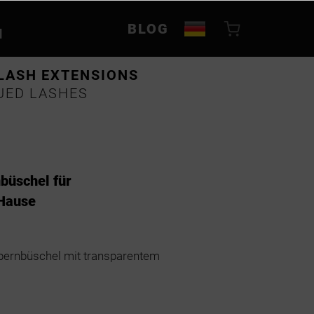
BLOG
N
LASH EXTENSIONS
UED LASHES
büschel für
Hause
ernbüschel mit transparentem