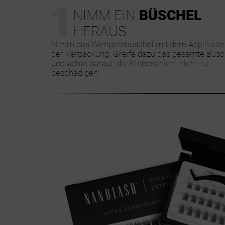
1
NIMM EIN
BÜSCHEL
HERAUS
Nimm das Wimpernbüschel mit dem Applikator
der Verpackung. Greife dazu das gesamte Büsc
und achte darauf, die Klebeschicht nicht zu
beschädigen