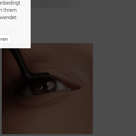
unbedingt
in Ihrem
wendet:
TEN
eren