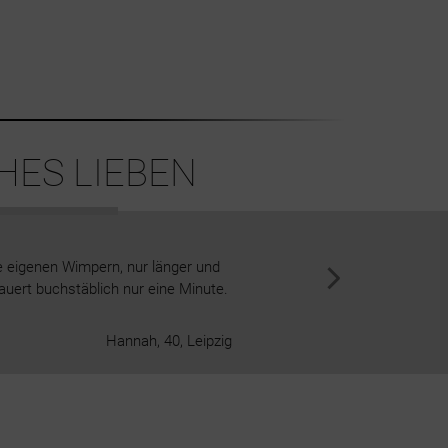
HES LIEBEN
e eigenen Wimpern, nur länger und
Ich war noch nie Fan von Wimpe
auert buchstäblich nur eine Minute.
Nanolash ist ein echter Gamecha
Hannah, 40, Leipzig