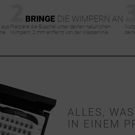
2
BRINGE
DIE WIMPERN AN
 aus
Platziere die Büschel unter deinen natürlichen
Nutz
hel
Wimpern, 2 mm entfernt von der Wasserlinie
dein
ALLES, WAS
IN EINEM P