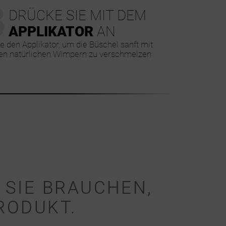
3
DRÜCKE SIE MIT DEM
APPLIKATOR
AN
e den Applikator, um die Büschel sanft mit
en natürlichen Wimpern zu verschmelzen
 SIE BRAUCHEN,
RODUKT.