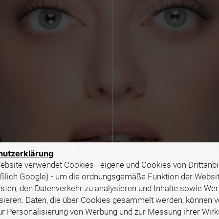
hutzerklärung
bsite verwendet Cookies - eigene und Cookies von Drittanbi
eßlich Google) - um die ordnungsgemäße Funktion der Websi
sten, den Datenverkehr zu analysieren und Inhalte sowie We
sieren. Daten, die über Cookies gesammelt werden, können 
ur Personalisierung von Werbung und zur Messung ihrer Wir