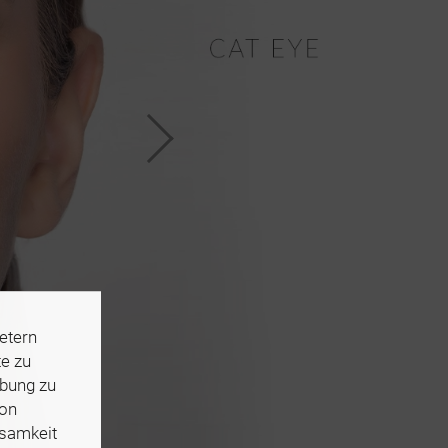
etern
te zu
rbung zu
von
ksamkeit