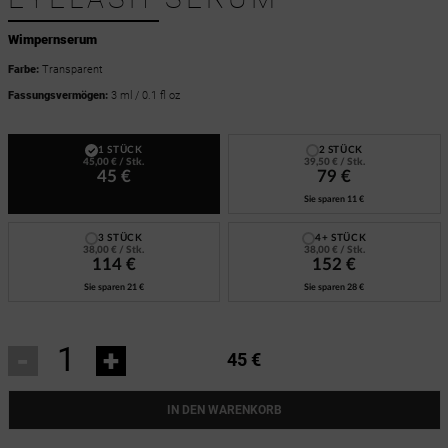
Wimpernserum
Farbe:
Transparent
Fassungsvermögen:
3 ml / 0.1 fl oz
1 STÜCK
2 STÜCK
45,00 €
/ Stk.
39,50 €
/ Stk.
45 €
79 €
Sie sparen
11 €
3 STÜCK
4+ STÜCK
38,00 €
/ Stk.
38,00 €
/ Stk.
114 €
152 €
Sie sparen
21 €
Sie sparen
28 €
-
+
45 €
IN DEN WARENKORB