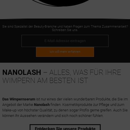
Sie sind Spezialist der Beauty-Branche und haben Fragen zum Thema Zusammenarbeit?
Schreiben Sie uns.
Ich will mehr erfahren
NANOLASH
– ALLES, WAS FÜR IHRE
WIMPERN AM BESTEN IST
Das Wimpernserum
ist nur eines der vielen wunderbaren Produkte, die Sie im
Angebot der Marke
Nanolash
finden. Kosmetikprodukte zur Pflege und zum
Make-up von höchster Qualität, zu denen sogar Profis gerne greifen. Auch Sie
können Ihr Aussehen verändern und sich noch schöner fühlen.
Entdecken Sie unsere Produkte