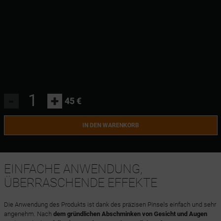
-
+
45 €
IN DEN WARENKORB
EINFACHE ANWENDUNG,
ÜBERRASCHENDE EFFEKTE
Die Anwendung des Produkts ist dank des präzisen Pinsels einfach und sehr
angenehm. Nach
dem gründlichen Abschminken von Gesicht und Augen