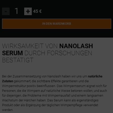
-
+
45 €
IN DEN WARENKORB
WIRKSAMKEIT VON
NANOLASH
SERUM
DURCH FORSCHUNGEN
BESTÄTIGT
Bei der Zusammensetzung von Nanolash haben wir uns um
natürliche
Zutaten
gekümmert, die sichtbare Effekte garantieren und die
Wimpernstruktur positiv beeinflussen. Das Wimpernserum eignet sich für
Personen, die die Wimpern auf natürliche Weise betonen wollen, und auch
für diejenigen, die Probleme mit Wimpernausfall und einem langsamen
Wachstum der Härchen haben. Das Serum kann als eigenständiges
Produkt oder als Ergänzung der täglichen Wimpernpflege verwendet
werden.