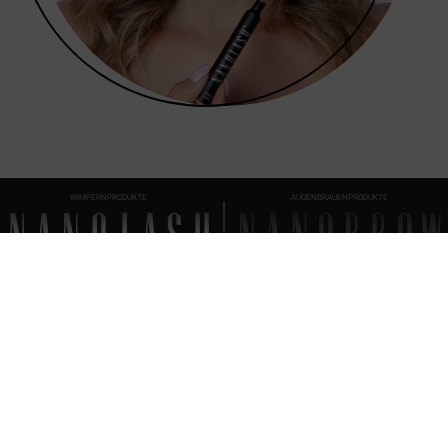
WIMPERNPRODUKTE
AUGENBRAUENPRODUKTE
FAQ
ALLES, WAS WISSENSWERT IST
Wie wird das Nanolash Wimpernserum aufgetragen?
Die Behandlung ist zuende: Was dann?
Nanolash Eyelash Serum – Zusammensetzung (INCI)